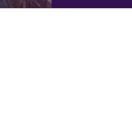
Open Monumentend
Er wordt weer
12 en 13 september 2026
ij in
deelnemen aan de Ope
 inspirerende
jaar! geleden dat onze