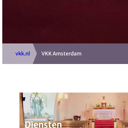
vkk.nl
VKK Amsterdam
Diensten