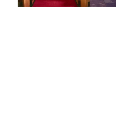
Nieuws
Gemeentemiddagen
Nag Hammadi – Het Evangelie van Thomas 
gestart met onze gemeentemiddagen waar w
september mee beginnen. Onderwerp is het