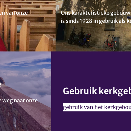
een van onze
Ons karakteristieke gebouw
is sinds 1928 in gebruik als k
e
Gebruik kerkg
e weg naar onze
gebruik van het kerkgebo