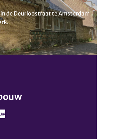
 in de Deurloostraat te Amsterdam
erk.
ebouw
uw